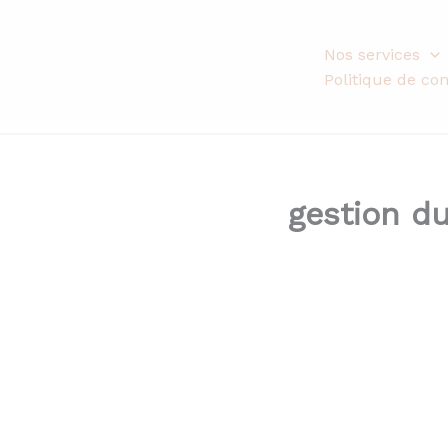
Aller
au
Nos services
contenu
Politique de con
gestion du